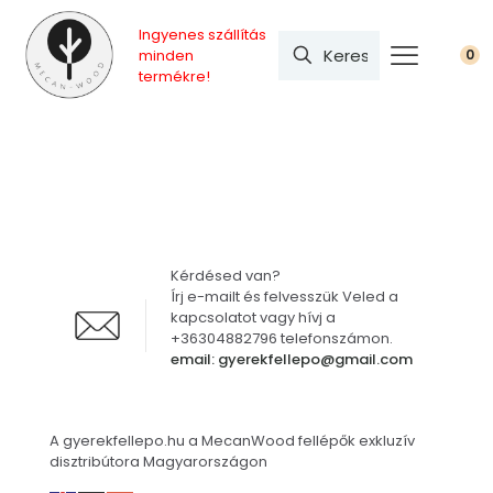
Ingyenes szállítás
minden
0
termékre!
Kérdésed van?
Írj e-mailt és felvesszük Veled a
kapcsolatot vagy hívj a
+36304882796 telefonszámon.
email: gyerekfellepo@gmail.com
A gyerekfellepo.hu a MecanWood fellépők exkluzív
disztribútora Magyarországon