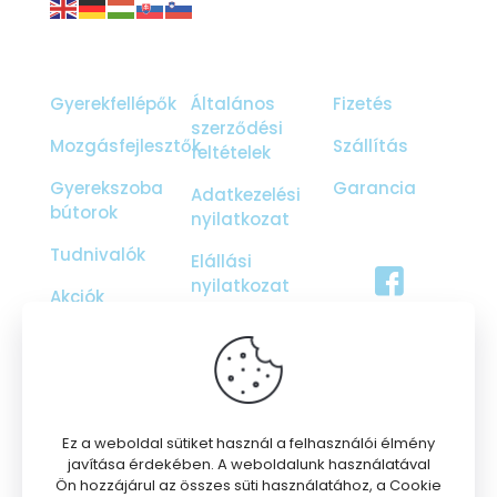
Gyerekfellépők
Általános
Fizetés
szerződési
Mozgásfejlesztők
Szállítás
feltételek
Gyerekszoba
Garancia
Adatkezelési
bútorok
nyilatkozat
Tudnivalók
Elállási
nyilatkozat
Akciók
Ajándékutalvány
Galéria
Rólunk
Ez a weboldal sütiket használ a felhasználói élmény
javítása érdekében. A weboldalunk használatával
Ön hozzájárul az összes süti használatához, a Cookie