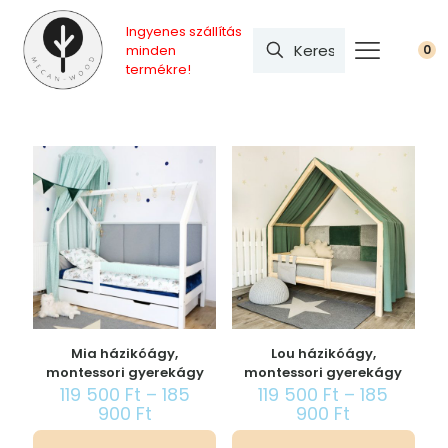
Ingyenes szállítás
minden
0
termékre!
Mia házikóágy,
Lou házikóágy,
montessori gyerekágy
montessori gyerekágy
119 500
Ft
–
185
119 500
Ft
–
185
Á
Á
900
Ft
900
Ft
r
r