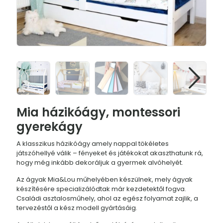
Mia házikóágy, montessori
gyerekágy
A klasszikus házikóágy amely nappal tökéletes
játszóhellyé válik – fényeket és játékokat akaszthatunk rá,
hogy még inkább dekoráljuk a gyermek alvóhelyét.
Az ágyak Mia&Lou műhelyében készülnek, mely ágyak
készítésére specializálódtak már kezdetektől fogva.
Családi asztalosműhely, ahol az egész folyamat zajlik, a
tervezéstől a kész modell gyártásáig.