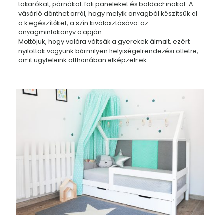
takarókat, párnákat, fali paneleket és baldachinokat. A
vásárló dönthet arról, hogy melyik anyagból készítsük el
a kiegészítőket, a szín kiválasztásával az
anyagmintakönyv alapján.
Mottójuk, hogy valóra váltsák a gyerekek álmait, ezért
nyitottak vagyunk bármilyen helyiségelrendezési ötletre,
amit ügyfeleink otthonában elképzelnek.