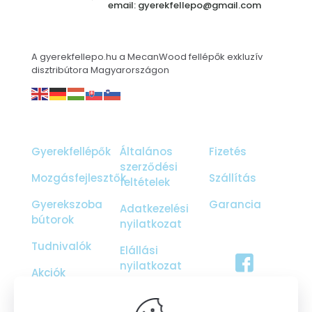
email: gyerekfellepo@gmail.com
A gyerekfellepo.hu a MecanWood fellépők exkluzív
disztribútora Magyarországon
Gyerekfellépők
Általános
Fizetés
szerződési
Mozgásfejlesztők
Szállítás
feltételek
Gyerekszoba
Garancia
Adatkezelési
bútorok
nyilatkozat
Tudnivalók
Elállási
nyilatkozat
Akciók
Ajándékutalvány