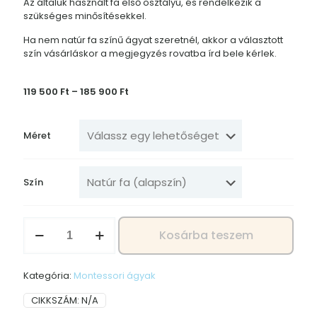
Az általuk használt fa első osztályú, és rendelkezik a
szükséges minősítésekkel.
Ha nem natúr fa színű ágyat szeretnél, akkor a választott
szín vásárláskor a megjegyzés rovatba írd bele kérlek.
Ártartomány:
119 500
Ft
–
185 900
Ft
119
500 Ft
-
Méret
185
900 Ft
Szín
Mia
Kosárba teszem
házikóágy,
montessori
gyerekágy
Kategória:
Montessori ágyak
mennyiség
CIKKSZÁM:
N/A