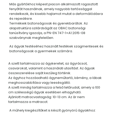
Más gyártókhoz képest piacon alkalmazott ragasztott
fenyőfát használnak, amely nagyobb tartóssággal
rendelkezik, és kisebb hajlamot mutat a deformálódásra
és repedésre.
Termékeik biztonságosak és gyerekbarátok. Az
alapstruktúra szilárdságát az OBAC biztonsági
tanúsítvány igazolja, a PN-EN 747-1+A1:2015-08
szabványnak megfelelően.
Az ágyak festéséhez használt festékek szagmentesek és
biztonságosak a gyermekek számára.
A szett tartalmazza az ágykeretet, az ágyrácsot,
csavarokat, valamint a használati utasítást. Az ágyak
összeszerelése saját kezűleg történik.
Az ágyhoz hozzáadható ágyneműtartó, kémény, a lábak
meghosszabbítása vagy leesésgátló.
A szett mindig tartalmazza a felső tetőrudat, amely a 100
cm szélességű ágyak esetében elhagyható.
Ajánlott matracvastagság: 10-13 cm. Az ár nem
tartalmazza a matracot.
A műhely kiegészítőket is készít gyönyörű ágyaikhoz: