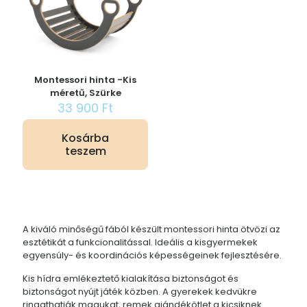
Montessori hinta -Kis
méretű, Szürke
33 900
Ft
Kosárba
teszem
A kiváló minőségű fából készült montessori hinta ötvözi az
esztétikát a funkcionalitással. Ideális a kisgyermekek
egyensúly- és koordinációs képességeinek fejlesztésére.
Kis hídra emlékeztető kialakítása biztonságot és
biztonságot nyújt játék közben. A gyerekek kedvükre
ringathatják magukat, remek ajándékötlet a kicsiknek.