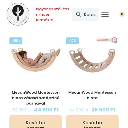
Ingyenes szállítás
minden
0
termékre!
-15%
-12%
MecanWood Montessori
MecanWood Montessori
hinta választható színű
hinta
párnával
O
C
O
C
44 900
Ft
39 500
Ft
52 900
Ft
44 900
Ft
r
u
r
u
i
r
i
r
Kosárba
Kosárba
g
r
g
r