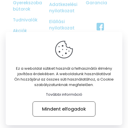
Gyerekszoba
Garancia
Adatkezelési
bútorok
nyilatkozat
Tudnivalók
Elállási
nyilatkozat
Akciók
Ajándékutalvány
Galéria
Rólunk
Ez a weboldal sütiket használ a felhasználói élmény
javítása érdekében. A weboldalunk használatával
Ön hozzájárul az összes süti használatához, a Cookie
szabályzatunknak megfelelően.
További információ
© 2026 Nepper Zsombor EV | Minden jog fenntartva
Mindent elfogadok