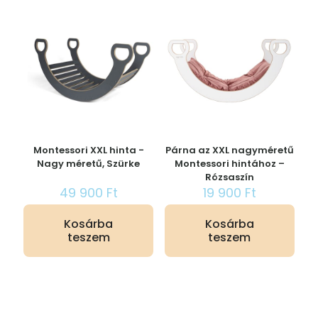
Montessori XXL hinta -
Párna az XXL nagyméretű
Nagy méretű, Szürke
Montessori hintához –
Rózsaszín
49 900
Ft
19 900
Ft
Kosárba
Kosárba
teszem
teszem