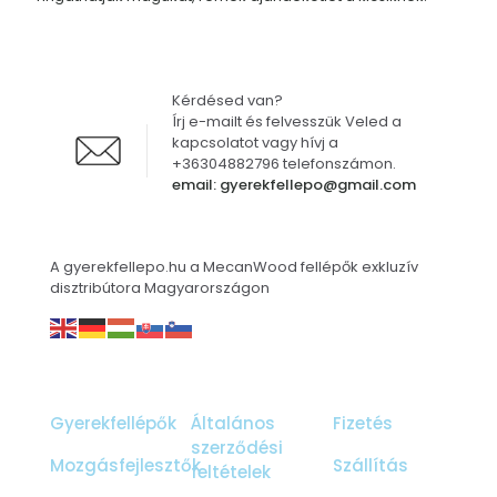
Kérdésed van?
Írj e-mailt és felvesszük Veled a
kapcsolatot vagy hívj a
+36304882796 telefonszámon.
email: gyerekfellepo@gmail.com
A gyerekfellepo.hu a MecanWood fellépők exkluzív
disztribútora Magyarországon
Gyerekfellépők
Általános
Fizetés
szerződési
Mozgásfejlesztők
Szállítás
feltételek