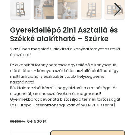
Gyerekfellépő 2in1 Asztallá és
Székké alakítható – Szürke
2 az 1-ben megoldás: alakítsd a konyhai tornyot asztallá
és székké!
Ez a konyhai torony nemcsak egy fellépő a konyhapult
eléréséhez – könnyen székké és asztallé alakítható így
multifunkciónális eszközként több helységben is
használható.
Bükkfalemezből készült, hogy biztosítja a minőséget és
eleganciát, ami hosszú éveken át megmarad!
Gyermekbarát bevonata biztosítja a termék tartósságát
(az Európai Játékbiztonsági Szabvány EN 71-3 szerint).
Original
Current
64 500
Ft
69 500
Ft
price
price
was:
is:
Gyerekfellépő