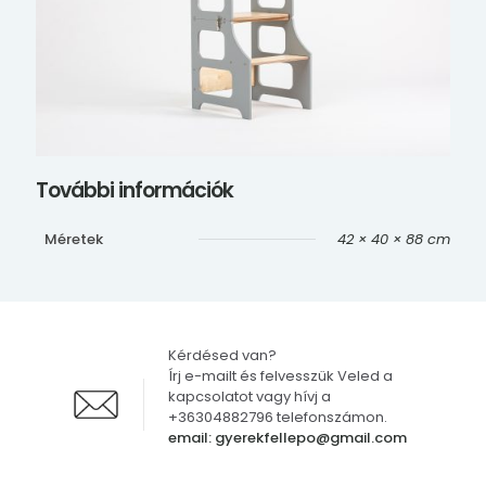
További információk
Méretek
42 × 40 × 88 cm
Kérdésed van?
Írj e-mailt és felvesszük Veled a
kapcsolatot vagy hívj a
+36304882796 telefonszámon.
email: gyerekfellepo@gmail.com