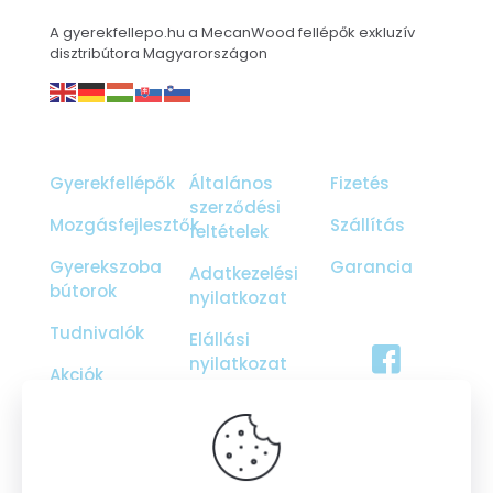
A gyerekfellepo.hu a MecanWood fellépők exkluzív
disztribútora Magyarországon
Gyerekfellépők
Általános
Fizetés
szerződési
Mozgásfejlesztők
Szállítás
feltételek
Gyerekszoba
Garancia
Adatkezelési
bútorok
nyilatkozat
Tudnivalók
Elállási
nyilatkozat
Akciók
Ajándékutalvány
Galéria