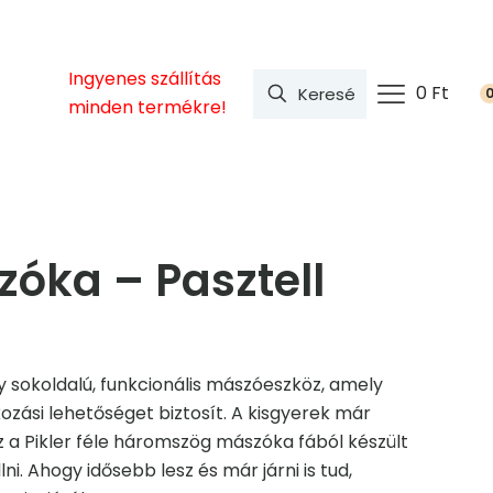
Ingyenes szállítás
0 Ft
minden termékre!
óka – Pasztell
y sokoldalú, funkcionális mászóeszköz, amely
ozási lehetőséget biztosít. A kisgyerek már
z a Pikler féle háromszög mászóka fából készült
lni. Ahogy idősebb lesz és már járni is tud,