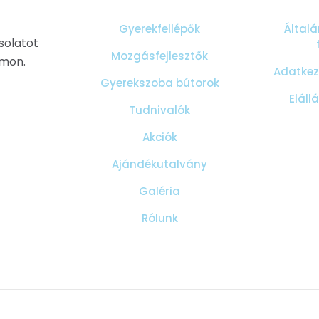
Gyerekfellépők
Általá
solatot
Mozgásfejlesztők
ámon.
Adatkeze
Gyerekszoba bútorok
Eláll
Tudnivalók
Akciók
Ajándékutalvány
Galéria
Rólunk