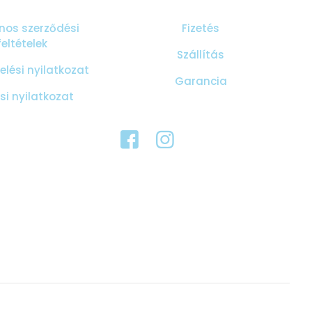
nos szerződési
Fizetés
feltételek
Szállítás
lési nyilatkozat
Garancia
ási nyilatkozat