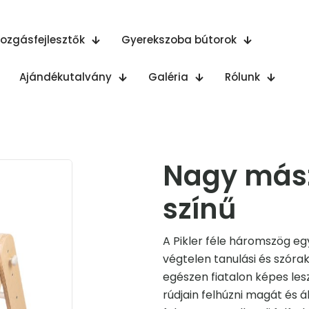
ozgásfejlesztők
Gyerekszoba bútorok
Ajándékutalvány
Galéria
Rólunk
Nagy mász
színű
A Pikler féle háromszög eg
végtelen tanulási és szórak
egészen fiatalon képes les
rúdjain felhúzni magát és ál