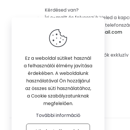
Kérdésed van?
Írj e-mailt és felvesszük Veled a kapc
vagy hívj a +36304882796 telefonsz
email: gyerekfellepo@gmail.com
A gyerekfellepo.hu a MecanWood fellépők exkluzív
Ez a weboldal sütiket használ
disztribútora Magyarországon
a felhasználói élmény javítása
érdekében. A weboldalunk
használatával Ön hozzájárul
az összes süti használatához,
a Cookie szabályzatunknak
megfelelően.
További információ