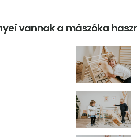
őnyei vannak a mászóka hasz