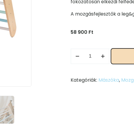
fokozatosan elkezdi felfede
A mozgásfejlesztők a leg&
58 900
Ft
Nagy
mászóka
-
Pasztell
Kategóriák:
Mászóka
,
Mozgá
színű
mennyiség