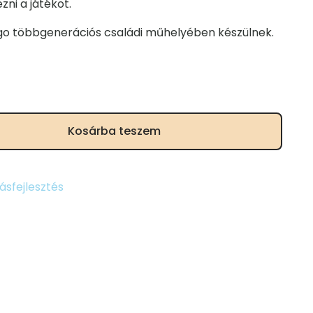
zni a játékot.
go többgenerációs családi műhelyében készülnek.
Kosárba teszem
sfejlesztés