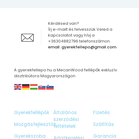
Kérdésed van?
Írj e-mailt és felvesszük Veled a
kapcsolatot vagy hívj a
+36304882796 telefonszámon.
email: gyerekfellepo@gmail.com
A gyerekfellepo.hu a MecanWood fellépők exkluzív
disztribútora Magyarországon
Gyerekfellépők
Általános
Fizetés
szerződési
Mozgásfejlesztők
Szállítás
feltételek
Gyerekszoba
Garancia
Adatkezelési