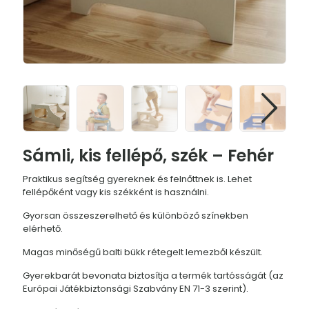
Sámli, kis fellépő, szék – Fehér
Praktikus segítség gyereknek és felnőttnek is. Lehet
fellépőként vagy kis székként is használni.
Gyorsan összeszerelhető és különböző színekben
elérhető.
Magas minőségű balti bükk rétegelt lemezből készült.
Gyerekbarát bevonata biztosítja a termék tartósságát (az
Európai Játékbiztonsági Szabvány EN 71-3 szerint).