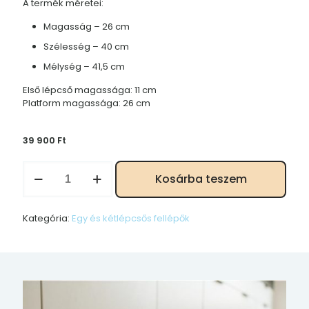
A termék méretei:
Magasság – 26 cm
Szélesség – 40 cm
Mélység – 41,5 cm
Első lépcső magassága: 11 cm
Platform magassága: 26 cm
39 900
Ft
Sámli,
Kosárba teszem
kis
fellépő,
szék
Kategória:
Egy és kétlépcsős fellépők
-
Fehér
mennyiség