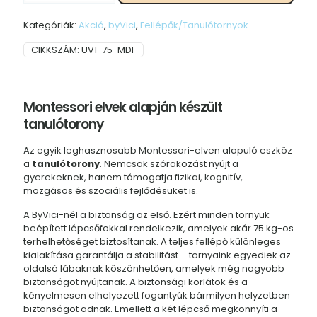
magassággal
Kategóriák:
Akció
,
byVici
,
Fellépők/Tanulótornyok
–
Választható
CIKKSZÁM:
UV1-75-MDF
színnel
kisebb
méret
mennyiség
Montessori elvek alapján készült
tanulótorony
Az egyik leghasznosabb Montessori-elven alapuló eszköz
a
tanulótorony
. Nemcsak szórakozást nyújt a
gyerekeknek, hanem támogatja fizikai, kognitív,
mozgásos és szociális fejlődésüket is.
A ByVici-nél a biztonság az első. Ezért minden tornyuk
beépített lépcsőfokkal rendelkezik, amelyek akár 75 kg-os
terhelhetőséget biztosítanak. A teljes fellépő különleges
kialakítása garantálja a stabilitást – tornyaink egyediek az
oldalsó lábaknak köszönhetően, amelyek még nagyobb
biztonságot nyújtanak. A biztonsági korlátok és a
kényelmesen elhelyezett fogantyúk bármilyen helyzetben
biztonságot adnak. Emellett a két lépcső megkönnyíti a