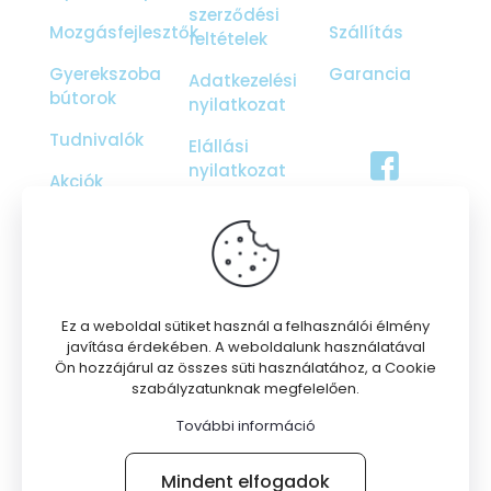
szerződési
Mozgásfejlesztők
Szállítás
feltételek
Gyerekszoba
Garancia
Adatkezelési
bútorok
nyilatkozat
Tudnivalók
Elállási
nyilatkozat
Akciók
Ajándékutalvány
Galéria
Rólunk
Ez a weboldal sütiket használ a felhasználói élmény
javítása érdekében. A weboldalunk használatával
Ön hozzájárul az összes süti használatához, a Cookie
szabályzatunknak megfelelően.
További információ
© 2026 Nepper Zsombor EV | Minden jog fenntartva
Mindent elfogadok