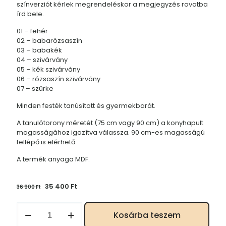
színverziót kérlek megrendeléskor a megjegyzés rovatba
írd bele.
01 – fehér
02 – babarózsaszín
03 – babakék
04 – szivárvány
05 – kék szivárvány
06 – rózsaszín szivárvány
07 – szürke
Minden festék tanúsított és gyermekbarát.
A tanulótorony méretét (75 cm vagy 90 cm) a konyhapult
magasságához igazítva válassza. 90 cm-es magasságú
fellépő is elérhető.
A termék anyaga MDF.
Original
Current
35 400
Ft
36 900
Ft
price
price
was:
is:
Tanulótorony,
Kosárba teszem
36
35
gyerekfellépő
900 Ft.
400 Ft.
állítható