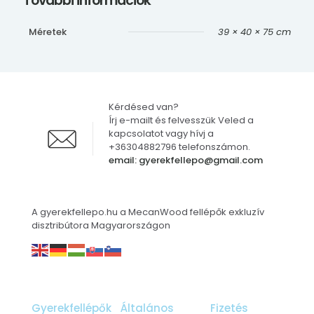
További információk
Méretek
39 × 40 × 75 cm
Kérdésed van?
Írj e-mailt és felvesszük Veled a
kapcsolatot vagy hívj a
+36304882796 telefonszámon.
email: gyerekfellepo@gmail.com
A gyerekfellepo.hu a MecanWood fellépők exkluzív
disztribútora Magyarországon
Gyerekfellépők
Általános
Fizetés