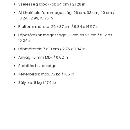
Szélesség lábakkal: 54 cm / 21.26 in
Állítható platformmagasság: 26 cm, 33 cm, 40 cm /
10.24, 12.99, 15.75 in
Platform mérete: 25 x 37 cm / 9.84 x 14.57 in
Lépcsőfokok magassága: 13 cm és 26 cm / 5.12 és
10.24 in
Lábméretek: 7 x 10 cm / 2.76 x 3.94 in
Anyag: 16 mm MDF / 0.62 in
Stabil és biztonságos
Teherbírás: max. 75 kg / 165 lb
Súly: kb. 8 kg / 17.6 lb