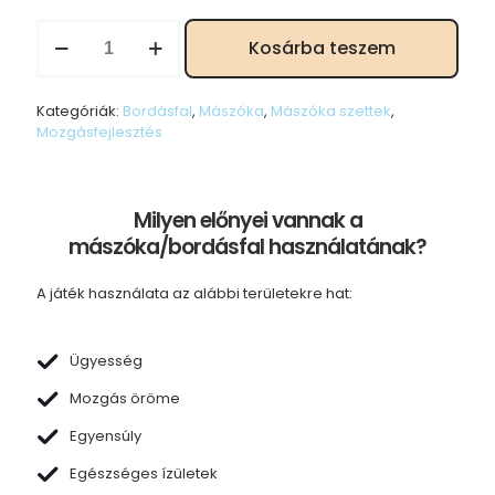
Bordásfal
Kosárba teszem
/
Nagy
mászóka
Kategóriák:
Bordásfal
,
Mászóka
,
Mászóka szettek
,
2in1
Mozgásfejlesztés
és
rámpa
-
Pasztell
Milyen előnyei vannak a
színű
mennyiség
mászóka/bordásfal használatának?
A játék használata az alábbi területekre hat:
Ügyesség
Mozgás öröme
Egyensúly
Egészséges ízületek