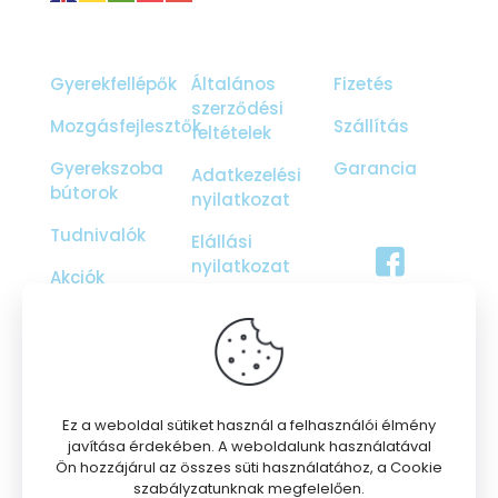
Gyerekfellépők
Általános
Fizetés
szerződési
Mozgásfejlesztők
Szállítás
feltételek
Gyerekszoba
Garancia
Adatkezelési
bútorok
nyilatkozat
Tudnivalók
Elállási
nyilatkozat
Akciók
Ajándékutalvány
Galéria
Rólunk
Ez a weboldal sütiket használ a felhasználói élmény
javítása érdekében. A weboldalunk használatával
Ön hozzájárul az összes süti használatához, a Cookie
szabályzatunknak megfelelően.