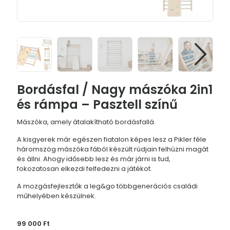
Bordásfal / Nagy mászóka 2in1
és rámpa – Pasztell színű
Mászóka, amely átalakítható bordásfallá.
A kisgyerek már egészen fiatalon képes lesz a Pikler féle
háromszög mászóka fából készült rúdjain felhúzni magát
és állni. Ahogy idősebb lesz és már járni is tud,
fokozatosan elkezdi felfedezni a játékot.
A mozgásfejlesztők a leg&go többgenerációs családi
műhelyében készülnek.
99 000
Ft