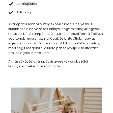
Izomfejlődés
Bátorság
A rámpát különböző szögekben tudod elhelyezni. A
különböző elhelyezések előnye, hogy mindegyik egyedi
hatással bír. A rámpán található különböző formájú kövek
segítenek masszírozni a lábat, és biztosítják, hogy az
egész láb izomzatát használja. A láb stimulálása fontos,
mert segít megelőzni a lúdtalpat és javítja a testtartást,
ami az egész életre kihat.
A mászókát és a rámpát kisgyerekek csak szülői
felügyelet mellett használhatják.