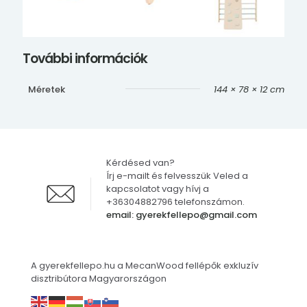
További információk
Méretek
144 × 78 × 12 cm
Kérdésed van?
Írj e-mailt és felvesszük Veled a
kapcsolatot vagy hívj a
+36304882796 telefonszámon.
email: gyerekfellepo@gmail.com
A gyerekfellepo.hu a MecanWood fellépők exkluzív
disztribútora Magyarországon