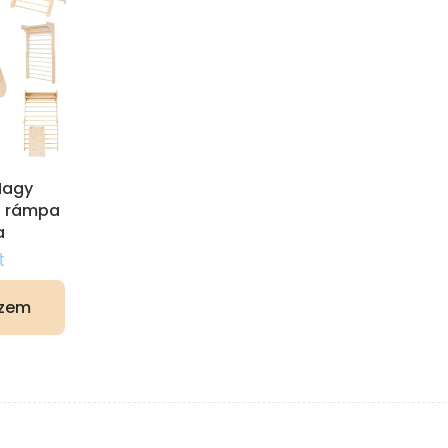
Nagy
s rámpa
a
t
szem