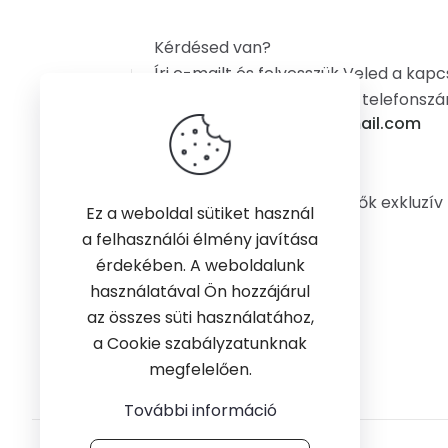
Kérdésed van?
Írj e-mailt és felvesszük Veled a kapc
vagy hívj a +36304882796 telefonsz
email: gyerekfellepo@gmail.com
A gyerekfellepo.hu a MecanWood fellépők exkluzív
Ez a weboldal sütiket használ
disztribútora Magyarországon
a felhasználói élmény javítása
érdekében. A weboldalunk
használatával Ön hozzájárul
az összes süti használatához,
a Cookie szabályzatunknak
megfelelően.
További információ