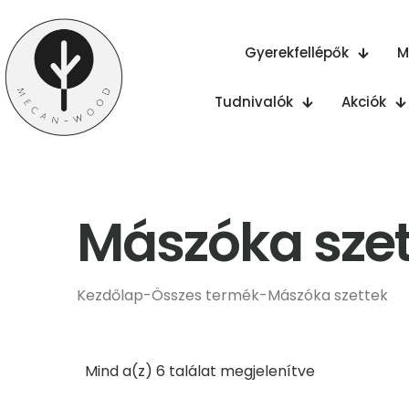
Gyerekfellépők
M
Tudnivalók
Akciók
Mászóka szet
Kezdőlap
-
Összes termék
-
Mászóka szettek
Sorted
Mind a(z) 6 találat megjelenítve
by