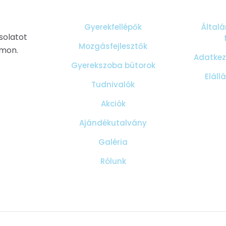
Gyerekfellépők
Általá
solatot
Mozgásfejlesztők
ámon.
Adatkeze
Gyerekszoba bútorok
Eláll
Tudnivalók
Akciók
Ajándékutalvány
Galéria
Rólunk