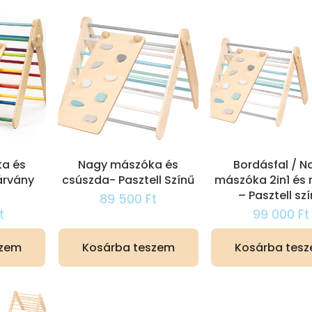
a és
Nagy mászóka és
Bordásfal / N
árvány
csúszda- Pasztell Színű
mászóka 2in1 és
– Pasztell sz
89 500
Ft
t
99 000
Ft
szem
Kosárba teszem
Kosárba tes