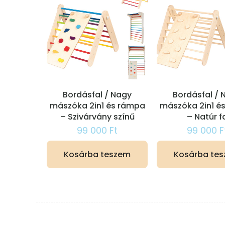
Bordásfal / Nagy
Bordásfal / 
mászóka 2in1 és rámpa
mászóka 2in1 é
– Szivárvány színű
– Natúr f
99 000
Ft
99 000
F
Kosárba teszem
Kosárba te