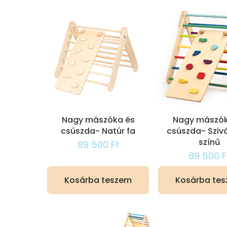
price:
low
to
high
Nagy mászóka és
Nagy mászók
csúszda- Natúr fa
csúszda- Sziv
színű
89 500
Ft
89 500
F
Kosárba teszem
Kosárba te