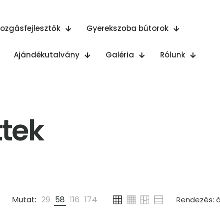
ozgásfejlesztők
Gyerekszoba bútorok
Ajándékutalvány
Galéria
Rólunk
tek
Mutat:
29
58
116
174