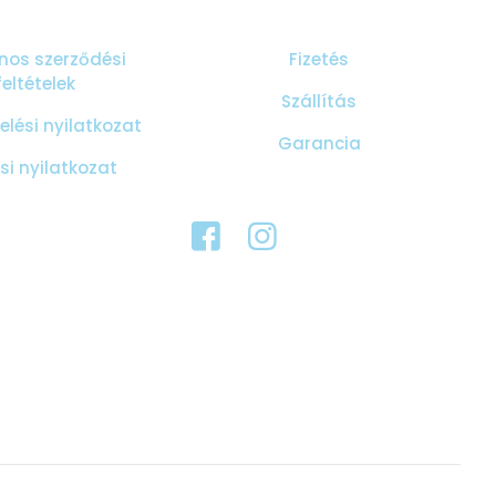
nos szerződési
Fizetés
feltételek
Szállítás
lési nyilatkozat
Garancia
ási nyilatkozat