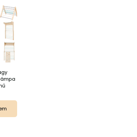
agy
 rámpa
ínű
zem