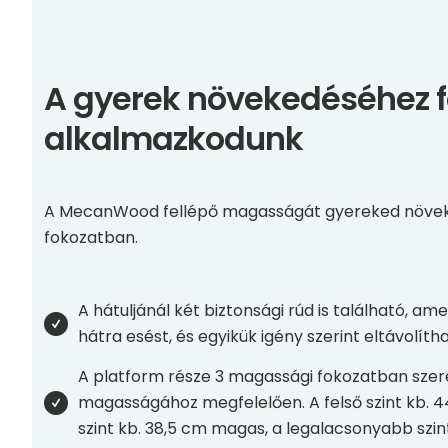
A gyerek növekedéséhez 
alkalmazkodunk
A MecanWood fellépő magasságát gyereked növek
fokozatban.
A hátuljánál két biztonsági rúd is található, 
hátra esést, és egyikük igény szerint eltávolítha
A platform része 3 magassági fokozatban szere
magasságához megfelelően. A felső szint kb. 
szint kb. 38,5 cm magas, a legalacsonyabb szi