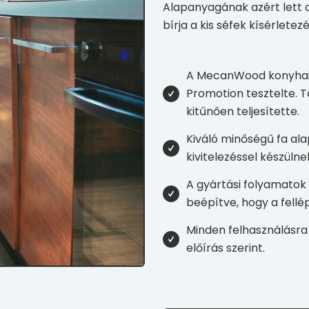
Alapanyagának azért lett a
bírja a kis séfek kísérlete
A MecanWood konyhai f
Promotion tesztelte. T
kitűnően teljesítette.
Kiváló minőségű fa al
kivitelezéssel készülne
A gyártási folyamatok
beépítve, hogy a fellé
Minden felhasználásra 
előírás szerint.