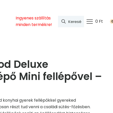
Ingyenes szállítás
0 Ft
minden termékre!
d Deluxe
épő Mini fellépővel –
 konyhai gyerek fellépőkkel gyereked
san részt tud venni a családi sütés-főzésben.