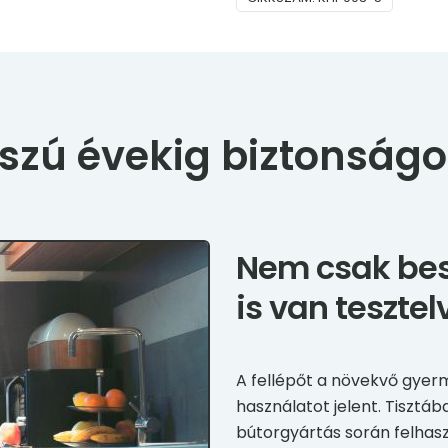
szú évekig biztonságo
Nem csak besz
is van tesztel
A fellépőt a növekvő gyer
használatot jelent. Tisztá
bútorgyártás során felhaszn