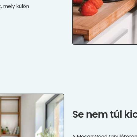
k, mely külön
Se nem túl ki
A MecanWood tanulótoro