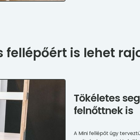
s fellépőért is lehet ra
Tökéletes seg
felnőttnek is
A Mini fellépőt úgy tervez