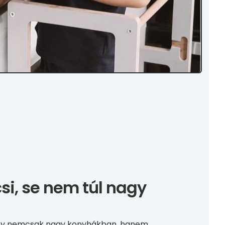
csi, se nem túl nagy
ny nemcsak nagy konyhákban, hanem