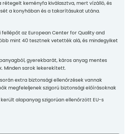
 rétegelt keményfa kiválasztva, mert vízálló, és
zését a konyhában és a takarításukat utána.
ellépőt az European Center for Quality and
öbb mint 40 tesztnek vetették alá, és mindegyiket
apanyagból, gyerekbarát, káros anyag mentes
k. Minden sarok lekerekített.
 során extra biztonsági ellenőrzések vannak
pők megfeleljenek szigorú biztonsági előírásoknak
került alapanyag szigorúan ellenőrzött EU-s