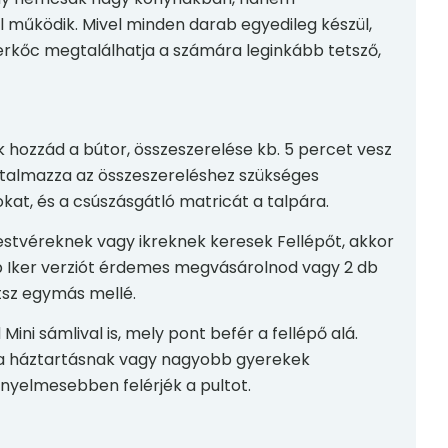
 működik. Mivel minden darab egyedileg készül,
erkőc megtalálhatja a számára leginkább tetsző,
k hozzád a bútor, összeszerelése kb. 5 percet vesz
talmazza az összeszereléshez szükséges
kat, és a csúszásgátló matricát a talpára.
estvéreknek vagy ikreknek keresek Fellépőt, akkor
b Iker verziót érdemes megvásárolnod vagy 2 db
tsz egymás mellé.
Mini sámlival is, mely pont befér a fellépő alá.
e a háztartásnak vagy nagyobb gyerekek
ényelmesebben felérjék a pultot.