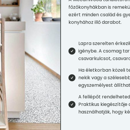
főzőkonyhákban is remekül
ezért minden család és gy
konyhához illő darabot.
Lapra szerelten érkezi
igénybe. A csomag tar
csavarkulcsot, csavaro
Ha életkorban közeli t
nekik vagy a széleseb
egyszemélyest állítha
A fellépőt rendelheted 
Praktikus kiegészítőj
használhatják, hogy k