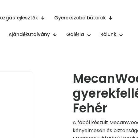
ozgásfejlesztők
Gyerekszoba bútorok
Ajándékutalvány
Galéria
Rólunk
MecanWoo
gyerekfell
Fehér
A fából készült MecanWood
kényelmesen és biztonságo