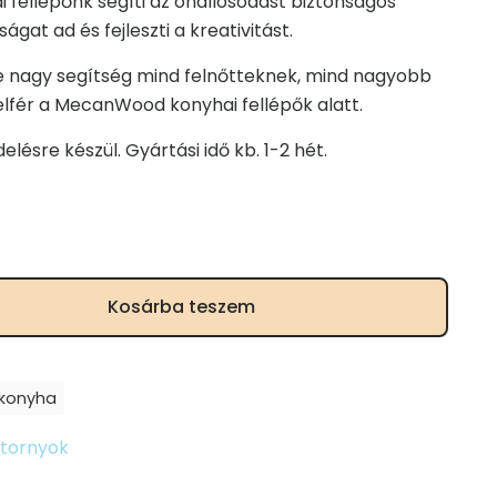
i fellépőnk segíti az önállósodást biztonságos
at ad és fejleszti a kreativitást.
je nagy segítség mind felnőtteknek, mind nagyobb
elfér a MecanWood konyhai fellépők alatt.
ésre készül. Gyártási idő kb. 1-2 hét.
Kosárba teszem
konyha
ótornyok