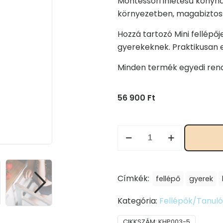
Montessori ihletésű konyha
környezetben, magabiztosság
Hozzá tartozó Mini fellépő
gyerekeknek. Praktikusan 
Minden termék egyedi rendel
56 900
Ft
MecanWood
Deluxe
gyerekfellépő
Mini
Címkék:
fellépő
gyerek
fellépővel
-
Kategória:
Fellépők/Tanul
Fehér
mennyiség
CIKKSZÁM:
KHP003-5