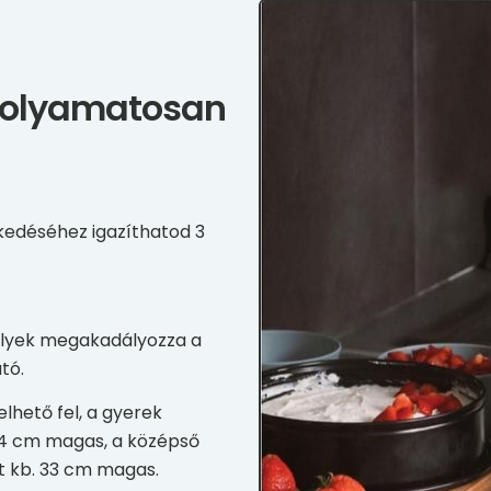
folyamatosan
edéséhez igazíthatod 3
amelyek megakadályozza a
tó.
lhető fel, a gyerek
44 cm magas, a középső
nt kb. 33 cm magas.