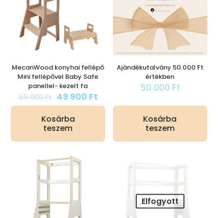
MecanWood konyhai fellépő
Ajándékutalvány 50.000 Ft
Mini fellépővel Baby Safe
értékben
panellel- kezelt fa
50 000
Ft
Original
Current
49 900
Ft
55 900
Ft
price
price
was:
is:
Kosárba
Kosárba
55
49
teszem
teszem
900 Ft.
900 Ft.
Elfogyott