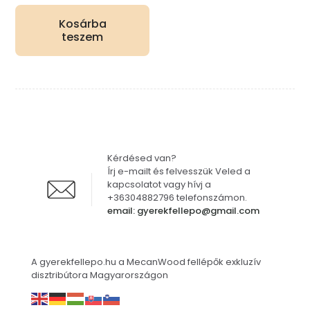
Kosárba
teszem
Kérdésed van?
Írj e-mailt és felvesszük Veled a
kapcsolatot vagy hívj a
+36304882796 telefonszámon.
email: gyerekfellepo@gmail.com
A gyerekfellepo.hu a MecanWood fellépők exkluzív
disztribútora Magyarországon