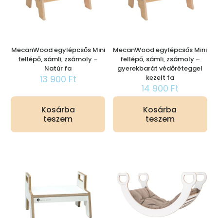
MecanWood egylépcsős Mini
MecanWood egylépcsős Mini
fellépő, sámli, zsámoly –
fellépő, sámli, zsámoly –
Natúr fa
gyerekbarát védőréteggel
13 900
Ft
kezelt fa
14 900
Ft
Kosárba
Kosárba
teszem
teszem