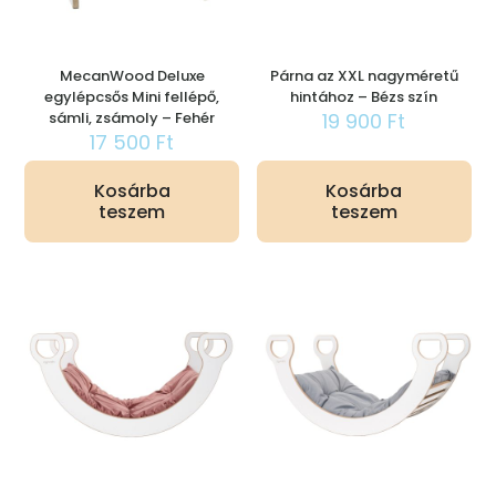
MecanWood Deluxe
Párna az XXL nagyméretű
egylépcsős Mini fellépő,
hintához – Bézs szín
sámli, zsámoly – Fehér
19 900
Ft
17 500
Ft
Kosárba
Kosárba
teszem
teszem