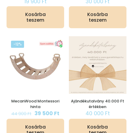
19 900
Ft
30 000
Ft
Kosárba
Kosárba
teszem
teszem
-12%
MecanWood Montessori
Ajándékutalvány 40.000 Ft
hinta
értékben
Original
Current
39 500
Ft
40 000
Ft
44 900
Ft
price
price
was:
is:
Kosárba
Kosárba
44
39
teszem
teszem