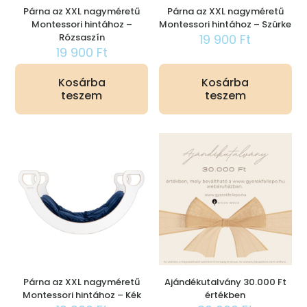
Párna az XXL nagyméretű
Párna az XXL nagyméretű
Montessori hintához –
Montessori hintához – Szürke
Rózsaszín
19 900
Ft
19 900
Ft
Kosárba
Kosárba
teszem
teszem
Párna az XXL nagyméretű
Ajándékutalvány 30.000 Ft
Montessori hintához – Kék
értékben