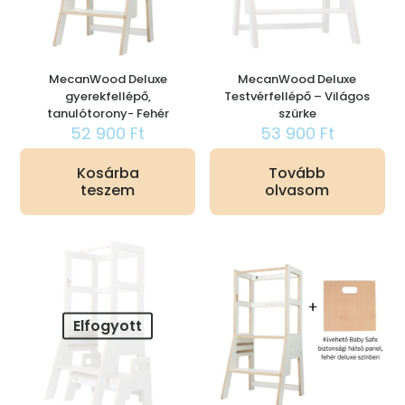
MecanWood Deluxe
MecanWood Deluxe
gyerekfellépő,
Testvérfellépő – Világos
tanulótorony- Fehér
szürke
52 900
Ft
53 900
Ft
Kosárba
Tovább
teszem
olvasom
Elfogyott