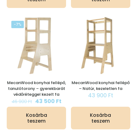
900 Ft.
500 Ft.
-7%
MecanWood konyhai fellépő,
MecanWood konyhai fellépő
tanulótorony – gyerekbarát
– Natúr, kezeletlen fa
védőréteggel kezelt fa
43 900
Ft
Original
Current
43 500
Ft
46 900
Ft
price
price
was:
is:
Kosárba
Kosárba
46
43
teszem
teszem
900 Ft.
500 Ft.