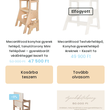
Elfogyott
MecanWood konyhai gyerek
MecanWood Testvérfellépő,
fellépő, tanulótorony Mini
Konyhai gyerekfellépő
fellépővel – gyerekbarát
ikreknek – Kezelt fa
védőréteggel kezelt fa
49 900
Ft
Original
Current
47 500
Ft
53 900
Ft
price
price
was:
is:
Kosárba
Tovább
53
47
teszem
olvasom
900 Ft.
500 Ft.
-11%