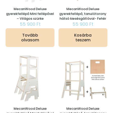
MecanWood Deluxe
MecanWood Deluxe
gyerekfellépő Mini fellépővel
gyerekfellépő, tanulótorony
– Világos szürke
hátsó kiesésgátlóval- Fehér
55 900
Ft
55 900
Ft
Tovább
Kosárba
olvasom
teszem
MecanWood Deluxe
MecanWood Deluxe