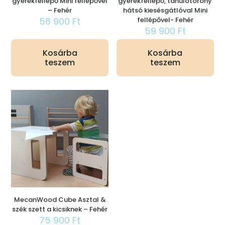
gyerekfellépő Mini fellépővel
gyerekfellépő, tanulótorony
– Fehér
hátsó kiesésgátlóval Mini
56 900
Ft
fellépővel- Fehér
59 900
Ft
Kosárba
Kosárba
teszem
teszem
MecanWood Cube Asztal &
szék szett a kicsiknek – Fehér
75 900
Ft