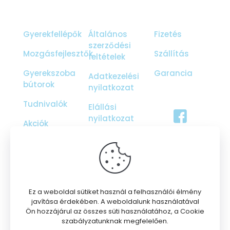
Gyerekfellépők
Általános
Fizetés
szerződési
Mozgásfejlesztők
Szállítás
feltételek
Gyerekszoba
Garancia
Adatkezelési
bútorok
nyilatkozat
Tudnivalók
Elállási
nyilatkozat
Akciók
Ajándékutalvány
Galéria
Rólunk
Ez a weboldal sütiket használ a felhasználói élmény
javítása érdekében. A weboldalunk használatával
Ön hozzájárul az összes süti használatához, a Cookie
szabályzatunknak megfelelően.