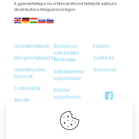
A gyerekfellepo.hu a MecanWood fellépők exkluzív
disztribútora Magyarországon
Gyerekfellépők
Általános
Fizetés
szerződési
Mozgásfejlesztők
Szállítás
feltételek
Gyerekszoba
Garancia
Adatkezelési
bútorok
nyilatkozat
Tudnivalók
Elállási
nyilatkozat
Akciók
Ajándékutalvány
Galéria
Rólunk