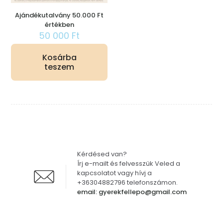
Ajándékutalvány 50.000 Ft
értékben
50 000
Ft
Kosárba
teszem
Kérdésed van?
Írj e-mailt és felvesszük Veled a
kapcsolatot vagy hívj a
+36304882796 telefonszámon.
email: gyerekfellepo@gmail.com