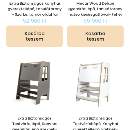
Extra Biztonságos Konyhai
MecanWood Deluxe
gyerekfellépő, tanulótorony
gyerekfellépő, tanulótorony
– Szürke, tömör oldalfal
hátsó kiesésgátlóval- Fehér
52 900
Ft
55 900
Ft
Kosárba
Kosárba
teszem
teszem
Extra Biztonságos
Extra Biztonságos
Testvérfellépő, Konyhai
Testvérfellépő, Konyhai
gyerekfellépő ikreknek-
gyerekfellépő ikreknek-