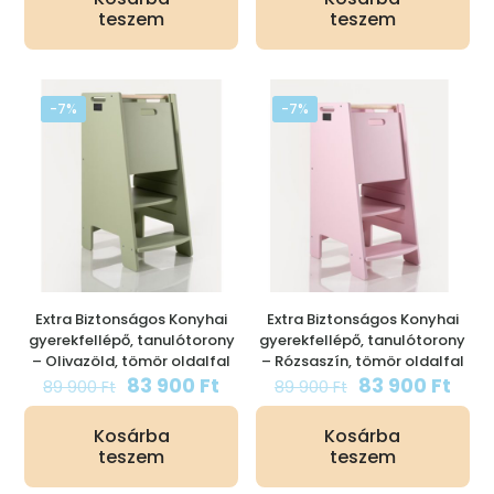
79
76
89
83
teszem
teszem
900 Ft.
500 Ft.
900 Ft.
900 
-7%
-7%
Extra Biztonságos Konyhai
Extra Biztonságos Konyhai
gyerekfellépő, tanulótorony
gyerekfellépő, tanulótorony
– Olivazöld, tömör oldalfal
– Rózsaszín, tömör oldalfal
Original
Current
Original
Curr
83 900
Ft
83 900
Ft
89 900
Ft
89 900
Ft
price
price
price
pric
was:
is:
was:
is:
Kosárba
Kosárba
89
83
89
83
teszem
teszem
900 Ft.
900 Ft.
900 Ft.
900 