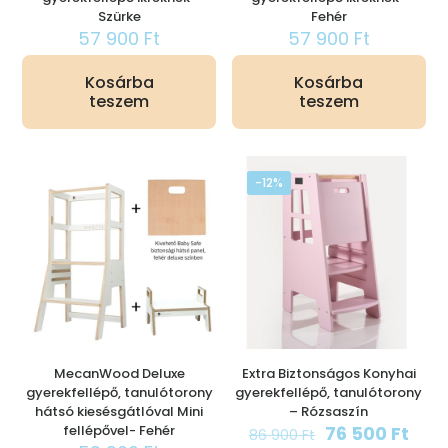
Szürke
Fehér
57 900
Ft
57 900
Ft
Kosárba
Kosárba
teszem
teszem
-12%
MecanWood Deluxe
Extra Biztonságos Konyhai
gyerekfellépő, tanulótorony
gyerekfellépő, tanulótorony
hátsó kiesésgátlóval Mini
– Rózsaszín
Original
Curr
fellépővel- Fehér
76 500
Ft
86 900
Ft