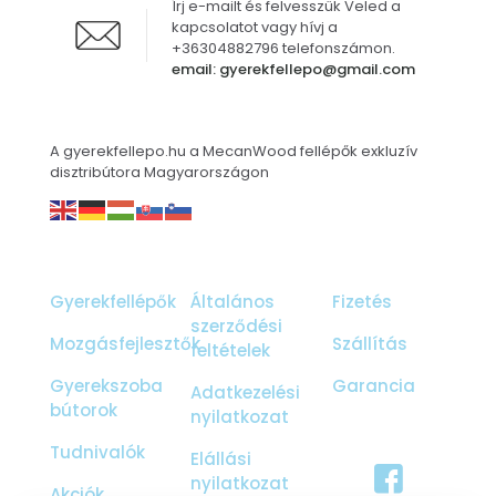
Írj e-mailt és felvesszük Veled a
kapcsolatot vagy hívj a
+36304882796 telefonszámon.
email: gyerekfellepo@gmail.com
A gyerekfellepo.hu a MecanWood fellépők exkluzív
disztribútora Magyarországon
Gyerekfellépők
Általános
Fizetés
szerződési
Mozgásfejlesztők
Szállítás
feltételek
Gyerekszoba
Garancia
Adatkezelési
bútorok
nyilatkozat
Tudnivalók
Elállási
nyilatkozat
Akciók