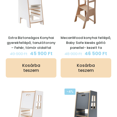
Extra Biztonságos Konyhai
MecanWood konyhai fellépő,
gyerekfellépő, tanulótorony
Baby Safe kiesés gátló
– Fehér, tömör oldalfal
panellel- kezelt fa
Original
Current
Original
Cur
45 900
Ft
46 500
Ft
49 900
Ft
48 900
Ft
price
price
price
pric
was:
is:
was:
is:
Kosárba
Kosárba
49
45
48
46
teszem
teszem
900 Ft.
900 Ft.
900 Ft.
500 
-4%