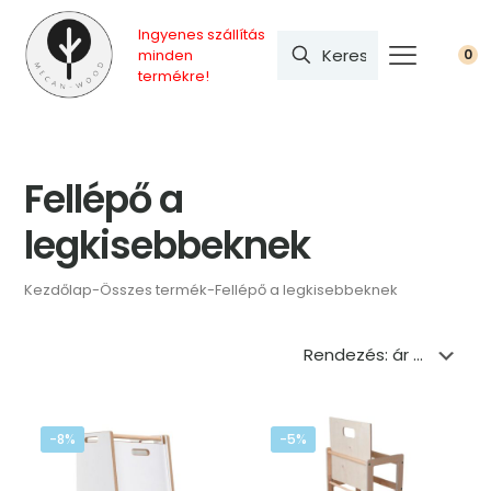
Ingyenes szállítás
minden
0
termékre!
Fellépő a
legkisebbeknek
Kezdőlap
-
Összes termék
-
Fellépő a legkisebbeknek
-8%
-5%