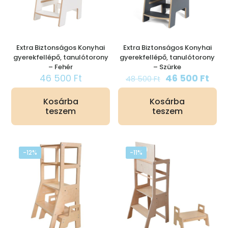
Extra Biztonságos Konyhai
Extra Biztonságos Konyhai
gyerekfellépő, tanulótorony
gyerekfellépő, tanulótorony
– Fehér
– Szürke
Original
Cur
46 500
Ft
46 500
Ft
48 500
Ft
price
pric
was:
is:
Kosárba
Kosárba
48
46
teszem
teszem
500 Ft.
500 
-12%
-11%