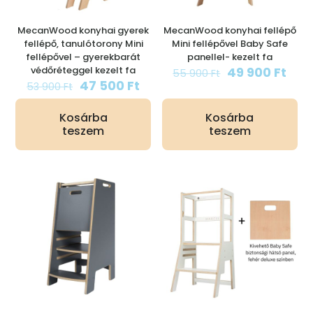
MecanWood konyhai gyerek
MecanWood konyhai fellépő
fellépő, tanulótorony Mini
Mini fellépővel Baby Safe
fellépővel – gyerekbarát
panellel- kezelt fa
Original
Cur
védőréteggel kezelt fa
49 900
Ft
55 900
Ft
Original
Current
price
pric
47 500
Ft
53 900
Ft
price
price
was:
is:
was:
is:
55
49
Kosárba
Kosárba
53
47
900 Ft.
900 
teszem
teszem
900 Ft.
500 Ft.