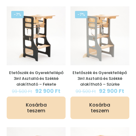
-7%
-7%
Etetőszék és Gyerekfellépő
Etetőszék és Gyerekfellépő
3in1 Asztallá és Székké
3in1 Asztallá és Székké
alakítható – Fekete
alakítható – Szürke
Original
Current
Original
Curr
92 900
Ft
92 900
Ft
99 500
Ft
99 500
Ft
price
price
price
pric
was:
is:
was:
is:
Kosárba
Kosárba
99
92
99
92
teszem
teszem
500 Ft.
900 Ft.
500 Ft.
900 