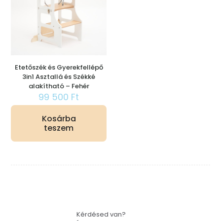
Etetőszék és Gyerekfellépő
3in1 Asztallá és Székké
alakítható – Fehér
99 500
Ft
Kosárba
teszem
Kérdésed van?